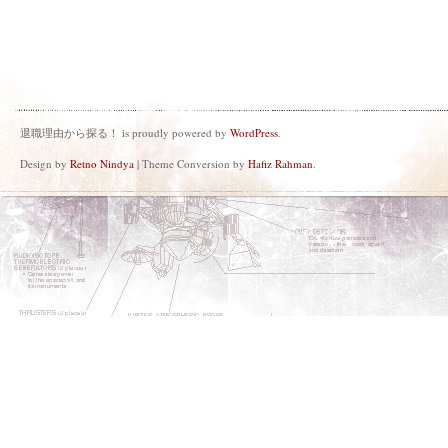
退職理由から探る！ is proudly powered by
WordPress
.
Design by
Retno Nindya
| Theme Conversion by
Hafiz Rahman
.