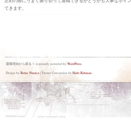
止めの際にうまく振り切って退職できるかどうかも大事なポイ
てきます。
退職理由から探る！ is proudly powered by
WordPress
.
Design by
Retno Nindya
| Theme Conversion by
Hafiz Rahman
.